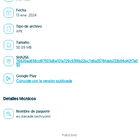
Fecha
13 ene. 2024
Tipo de archivo
APK
Tamaño
50.09 MB
SHA256
76620ad658cd97503d6e101a729c93f8b22bc7d6a3578fdeb233b98d42f7a0
50
Google Play
Coincide con la versión publicada
Detalles técnicos
Nombre de paquete
eu.kanade.tachiyomi
PUBLICIDAD