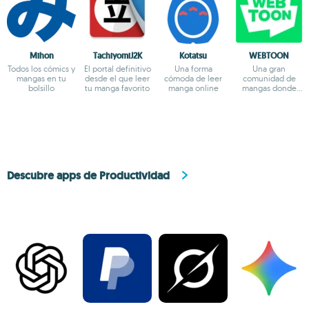
Mihon
TachiyomiJ2K
Kotatsu
WEBTOON
Todos los cómics y
El portal definitivo
Una forma
Una gran
mangas en tu
desde el que leer
cómoda de leer
comunidad de
bolsillo
tu manga favorito
manga online
mangas donde
leer y compartir
historias
Descubre apps de Productividad