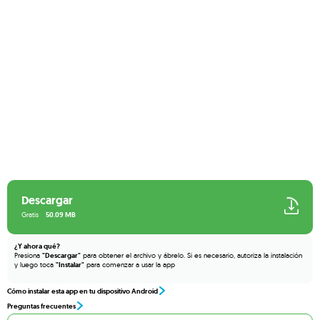
Descargar
Gratis
50.09 MB
¿Y ahora qué?
Presiona
"Descargar"
para obtener el archivo y ábrelo. Si es necesario, autoriza la instalación
y luego toca
"Instalar"
para comenzar a usar la app
Cómo instalar esta app en tu dispositivo Android
Preguntas frecuentes