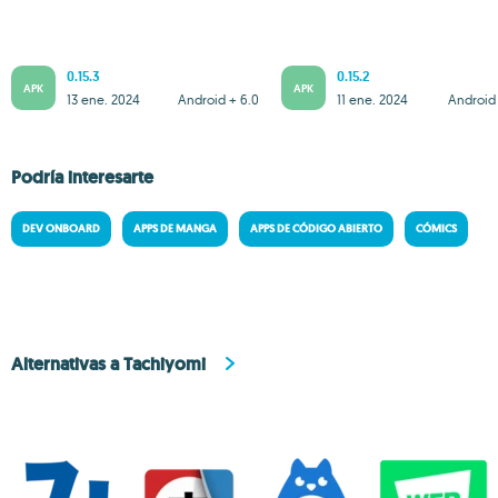
0.15.3
0.15.2
APK
APK
13 ene. 2024
Android + 6.0
11 ene. 2024
Android 
Podría interesarte
DEV ONBOARD
APPS DE MANGA
APPS DE CÓDIGO ABIERTO
CÓMICS
Alternativas a Tachiyomi