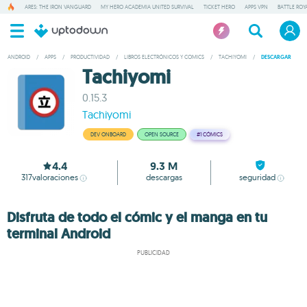
ARES: THE IRON VANGUARD
MY HERO ACADEMIA UNITED SURVIVAL
TICKET HERO
APPS VPN
BATTLE ROY
ANDROID
/
APPS
/
PRODUCTIVIDAD
/
LIBROS ELECTRÓNICOS Y COMICS
/
TACHIYOMI
/
DESCARGAR
Tachiyomi
0.15.3
Tachiyomi
DEV ONBOARD
OPEN SOURCE
#1
CÓMICS
4.4
9.3 M
317
valoraciones
descargas
seguridad
Disfruta de todo el cómic y el manga en tu
terminal Android
PUBLICIDAD