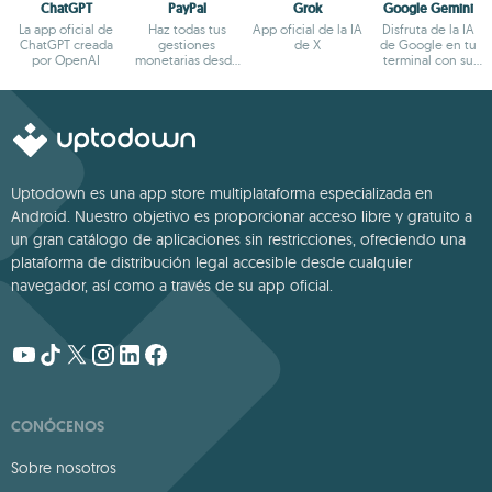
ChatGPT
PayPal
Grok
Google Gemini
La app oficial de
Haz todas tus
App oficial de la IA
Disfruta de la IA
ChatGPT creada
gestiones
de X
de Google en tu
por OpenAI
monetarias desde
terminal con su
el terminal
app oficial
Android
Uptodown es una app store multiplataforma especializada en
Android. Nuestro objetivo es proporcionar acceso libre y gratuito a
un gran catálogo de aplicaciones sin restricciones, ofreciendo una
plataforma de distribución legal accesible desde cualquier
navegador, así como a través de su app oficial.
CONÓCENOS
Sobre nosotros