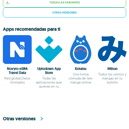
TODAS LAS VARIANTES
OTRAS VERSIONES
Apps recomendadas para ti
Novyro eSIM:
Uptodown App
Kotatsu
Mihon
Travel Data
Store
Una forma
Todos los cómics y
Red global,Datos
Todas las
cómoda de leer
mangas en tu
ilimitados
aplicaciones que
manga online
bolsillo
quieras en tu
terminal Android
Otras versiones