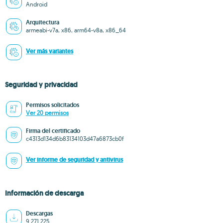
Android
Arquitectura
armeabi-v7a, x86, arm64-v8a, x86_64
Ver más variantes
Seguridad y privacidad
Permisos solicitados
Ver 20 permisos
Firma del certificado
c4313d134d6b83134103d47a6873cb0f
Ver informe de seguridad y antivirus
Información de descarga
Descargas
9.271.225